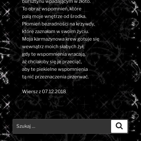
bursztynu wpadającym w złoto.
To obraz wspomnień, które
palą moje wnętrze od środka.
Płomień bezradności na krzywdy,
które zaznałam w swoim życiu.
Moja karmazynowa krew gotuje się
wewnątrz moich słabych żył,
gdy te wspomnienia wracają,
aż chciałoby się je przeciąć,
aby te piekielne wspomnienia
tą nić przeznaczenia przerwać.
Wiersz z 07.12.2018
Szukaj:
Szukaj