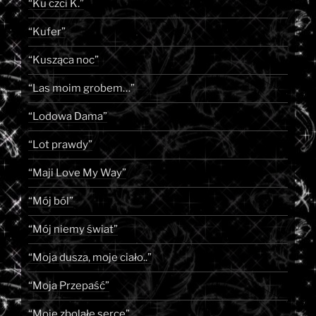
“Ku czci K.”
“Kufer”
“Kusząca noc”
“Las moim grobem…”
“Lodowa Dama”
“Lot prawdy”
“Maji Love My Way”
“Mój ból”
“Mój niemy świat”
“Moja dusza, moje ciało..”
“Moja Przepaść”
“Moje zbolałe serce”