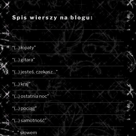
Spis wierszy na blogu:
…
“(…) łopaty”
“(…) gitara”
“(…) jesteś. czekasz…”
“(…) kraj”
“(…) ostatnia noc”
“(…) pociąg”
“(…) samotność”
“…” słowem