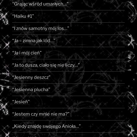
“Grając wśród umarłych…”
“Haiku #1”
“I znów samotny mój los…”
“Ja – zimna jak lód…”
“Ja i mój cień”
“Ja to dusza, ciało się nie liczy…”
“Jesienny deszcz”
“Jesienna plucha”
“Jesień”
“Jestem czy mnie nie ma?”
„Kiedy znajdę swojego Anioła…”