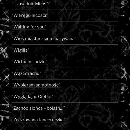
“Uzasadnić Miłość”
“W kręgu nicości”
“Waiting for you”
“Wieś miasteczkiem nazywana”
“Wigilia”
“Wirtualni ludzie”
“Wąż Strachu”
“Wybieram samotnośc”
“Wyglądając Ciebie”
“Zachód słońca – bojaźń…”
„Zaczrowana tancereczka”