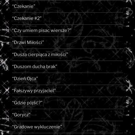
“Czekanie”
“Czekanie #2”
“Czy umiem pisac wiersze?”
“Drzwi Miłości”
“Dusza cierpiąca z miłości”
“Duszom ducha brak”
“Dzień Ojca”
“Fałszywy przyjaciel”
“Gdzie pójść?”
“Gorycz”
“Gradowe wykluczenie”