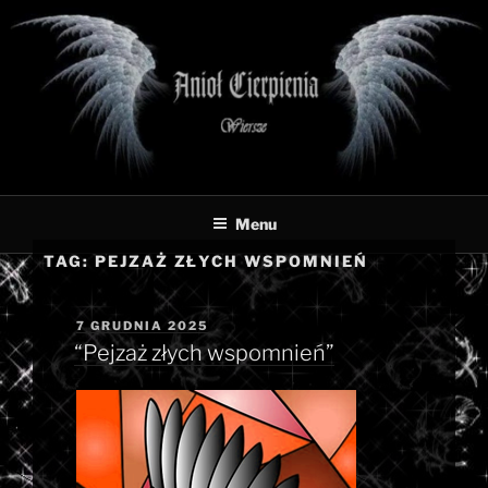
Przejdź
do
treści
Menu
TAG:
PEJZAŻ ZŁYCH WSPOMNIEŃ
OPUBLIKOWANE
7 GRUDNIA 2025
W
“Pejzaż złych wspomnień”