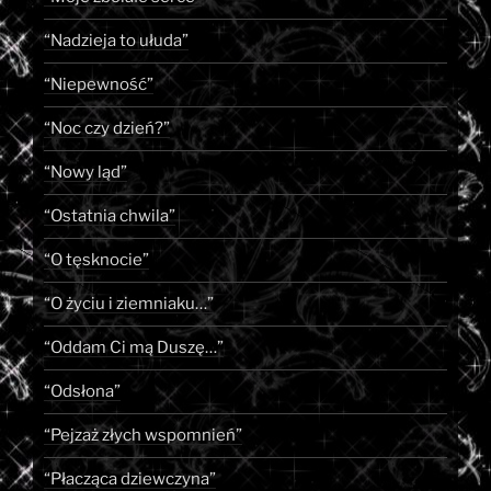
“Nadzieja to ułuda”
“Niepewność”
“Noc czy dzień?”
“Nowy ląd”
“Ostatnia chwila”
“O tęsknocie”
“O życiu i ziemniaku…”
“Oddam Ci mą Duszę…”
“Odsłona”
“Pejzaż złych wspomnień”
“Płacząca dziewczyna”