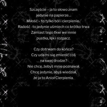
Szczęście – ja to słowo znam
jedynie na papierze…
Miłość – to tylko ból i cierpienie..
Radość -to jedynie uśmiech co krótko trwa
Zamiast tego tkwi we mnie
pustka, lęk i rozpacz.
Czy dotrwam do końca?
Czy uda mi się zmienić coś
na swej drodze?
Nie chcę, żebyś mnie poznawał.
Chcę jedynie, abyś wiedział,
że ja to Anioł Cierpienia.