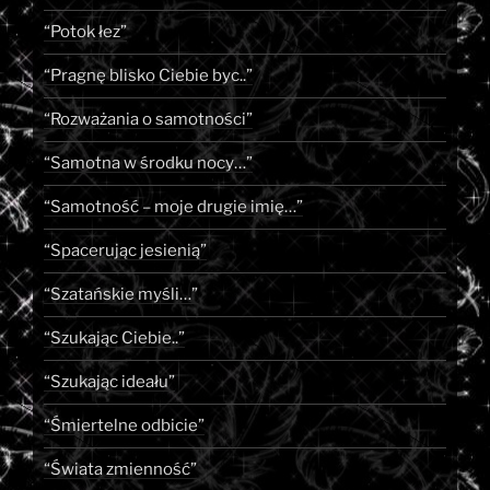
“Potok łez”
“Pragnę blisko Ciebie byc..”
“Rozważania o samotności”
“Samotna w środku nocy…”
“Samotność – moje drugie imię…”
“Spacerując jesienią”
“Szatańskie myśli…”
“Szukając Ciebie..”
“Szukając ideału”
“Śmiertelne odbicie”
“Świata zmienność”