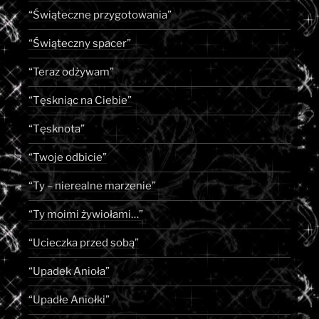
“Świąteczne przygotowania”
“Świąteczny spacer”
“Teraz odżywam”
“Tęskniąc na Ciebie”
“Tęsknota”
“Twoje odbicie”
“Ty – nierealne marzenie”
“Ty moimi żywiołami…”
“Ucieczka przed sobą”
“Upadek Anioła”
“Upadłe Aniołki”