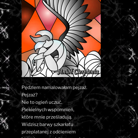
Pędzlem namalowałam pejzaż.
Pejzaż?
Nie to ogień uczuć.
Piekielnych wspomnień,
które mnie prześladują.
Widzisz barwy szkarłatu
przeplatanej z odcieniem