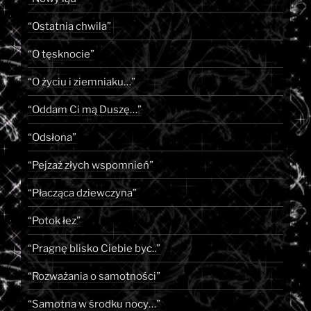
“Ostatnia chwila”
“O tęsknocie”
“O życiu i ziemniaku…”
“Oddam Ci mą Duszę…”
“Odsłona”
“Pejzaż złych wspomnień”
“Płacząca dziewczyna”
“Potok łez”
“Pragnę blisko Ciebie byc..”
“Rozważania o samotności”
“Samotna w środku nocy…”