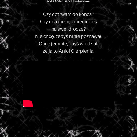
pustka, lęk i rozpacz.
Czy dotrwam do końca?
Czy uda mi się zmienić coś
na swej drodze?
Nie chcę, żebyś mnie poznawał.
Chcę jedynie, abyś wiedział,
że ja to Anioł Cierpienia.