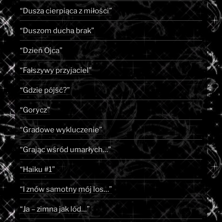
“Dusza cierpiąca z miłości”
“Duszom ducha brak”
“Dzień Ojca”
“Fałszywy przyjaciel”
“Gdzie pójść?”
“Gorycz”
“Gradowe wykluczenie”
“Grając wśród umarłych…”
“Haiku #1”
“I znów samotny mój los…”
“Ja – zimna jak lód…”