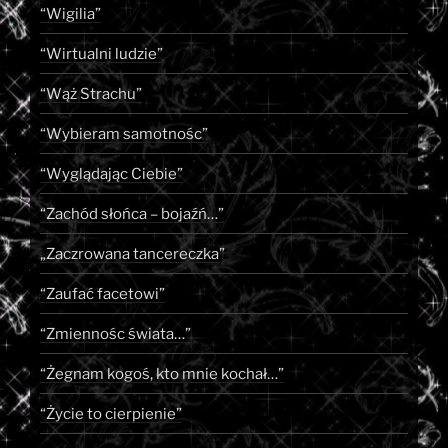
“Wigilia”
“Wirtualni ludzie”
“Wąż Strachu”
“Wybieram samotnośc”
“Wyglądając Ciebie”
“Zachód słońca – bojaźń…”
„Zaczrowana tancereczka”
“Zaufać facetowi”
“Zmiennośc świata…”
“Żegnam kogoś, kto mnie kochał…”
“Życie to cierpienie”