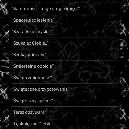
“Samotność – moje drugie imię…”
“Spacerując jesienią”
“Szatańskie myśli…”
“Szukając Ciebie..”
“Szukając ideału”
“Śmiertelne odbicie”
“Świata zmienność”
“Świąteczne przygotowania”
“Świąteczny spacer”
“Teraz odżywam”
“Tęskniąc na Ciebie”