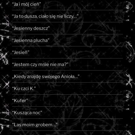
“Ja i mój cień”
“Ja to dusza, ciało się nie liczy…”
“Jesienny deszcz”
“Jesienna plucha”
“Jesień”
“Jestem czy mnie nie ma?”
„Kiedy znajdę swojego Anioła…”
“Ku czci K.”
“Kufer”
“Kusząca noc”
“Las moim grobem…”